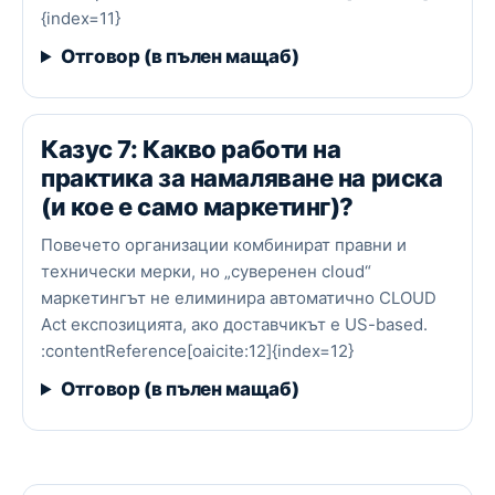
{index=11}
Отговор (в пълен мащаб)
Казус 7: Какво работи на
практика за намаляване на риска
(и кое е само маркетинг)?
Повечето организации комбинират правни и
технически мерки, но „суверенен cloud“
маркетингът не елиминира автоматично CLOUD
Act експозицията, ако доставчикът е US-based.
:contentReference[oaicite:12]{index=12}
Отговор (в пълен мащаб)