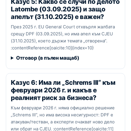
Казус 5: Какво се случи по делото
Latombe (03.09.2025) и защо
апелът (31.10.2025) е важен?
През 2025 г. EU General Court отхвърля жалбата
срещу DPF (03.09.2025), но има апел към CJEU
(31.10.2025), което държи темата „отворена“.
:contentReference[oaicite:10]{index=10}
Отговор (в пълен мащаб)
Казус 6: Има ли „Schrems III“ към
февруари 2026 г. и какъв е
реалният риск за бизнеса?
Към февруари 2026 г. няма официално решение
„Schrems III“, но има висока несигурност: DPF е
атакуван/тестван, а експерти очакват ново дело
или обрат на CJEU. :contentReference[oaicite:11]