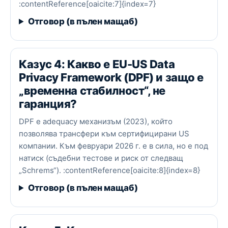
:contentReference[oaicite:7]{index=7}
Отговор (в пълен мащаб)
Казус 4: Какво е EU-US Data
Privacy Framework (DPF) и защо е
„временна стабилност“, не
гаранция?
DPF е adequacy механизъм (2023), който
позволява трансфери към сертифицирани US
компании. Към февруари 2026 г. е в сила, но е под
натиск (съдебни тестове и риск от следващ
„Schrems“). :contentReference[oaicite:8]{index=8}
Отговор (в пълен мащаб)