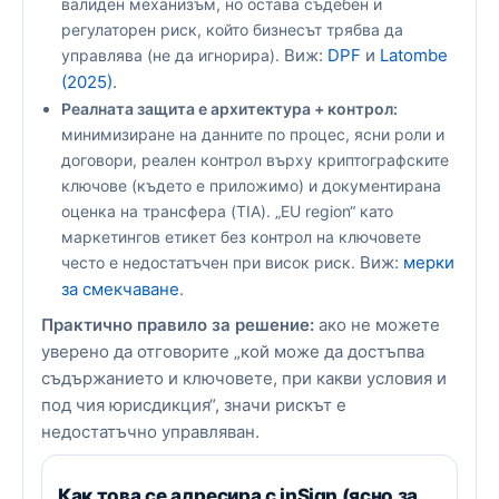
валиден механизъм, но остава съдебен и
регулаторен риск, който бизнесът трябва да
Виж:
DPF
и
Latombe
управлява (не да игнорира).
(2025)
.
Реалната защита е архитектура + контрол:
минимизиране на данните по процес, ясни роли и
договори, реален контрол върху криптографските
ключове (където е приложимо) и документирана
оценка на трансфера (TIA). „EU region“ като
маркетингов етикет без контрол на ключовете
Виж:
мерки
често е недостатъчен при висок риск.
за смекчаване
.
Практично правило за решение:
ако не можете
уверено да отговорите „кой може да достъпва
съдържанието и ключовете, при какви условия и
под чия юрисдикция“, значи рискът е
недостатъчно управляван.
Как това се адресира с inSign (ясно за