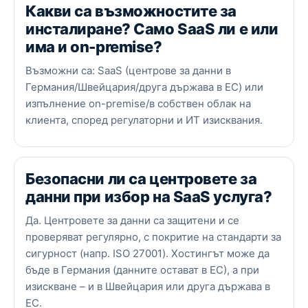
Какви са възможностите за
инсталиране? Само SaaS ли е или
има и on-premise?
Възможни са: SaaS (центрове за данни в
Германия/Швейцария/друга държава в ЕС) или
изпълнение on-premise/в собствен облак на
клиента, според регулаторни и ИТ изисквания.
Безопасни ли са центровете за
данни при избор на SaaS услуга?
Да. Центровете за данни са защитени и се
проверяват регулярно, с покритие на стандарти за
сигурност (напр. ISO 27001). Хостингът може да
бъде в Германия (данните остават в ЕС), а при
изискване – и в Швейцария или друга държава в
ЕС.