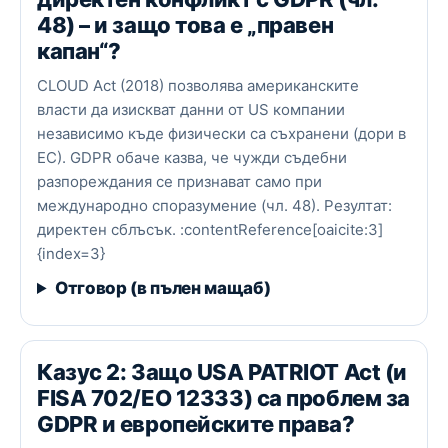
48) – и защо това е „правен
капан“?
CLOUD Act (2018) позволява американските
власти да изискват данни от US компании
независимо къде физически са съхранени (дори в
ЕС). GDPR обаче казва, че чужди съдебни
разпореждания се признават само при
международно споразумение (чл. 48). Резултат:
директен сблъсък. :contentReference[oaicite:3]
{index=3}
Отговор (в пълен мащаб)
Казус 2: Защо USA PATRIOT Act (и
FISA 702/EO 12333) са проблем за
GDPR и европейските права?