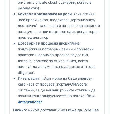
on-prem / private cloud сценарии, когато е
релевантно).
Контрол и разделение на роли:
ясна логика
„кой прави какво“ (подписващ/организация/
доставчик), така че да е по-лесно да защитите
позицията си при вътрешен одит, регулаторен
преглед или спор.
Договорна и процесна дисциплина:
поддържими договорни рамки и процесни
практики (например правила за достъп,
логване, срокове за съхранение), които
помагат да документално да докажете „due
diligence“.
Интеграции:
inSign може да бъде внедрен
като част от процеса (портал/CRM/core
системи), за да намали ръчните стъпки и да
Виж:
повиши контролируемостта на потока.
/integrations/
Важно:
никой доставчик не може да „обещае