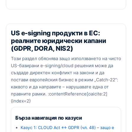
US e-signing продукти в ЕС:
реалните юридически капани
(GDPR, DORA, NIS2)
Този раздел обяснява защо използването на чисто
US-базирани e-signing/cloud решения може да
създаде директен конфликт на закони и да
постави европейския бизнес в режим „Catch-22“:
каквото и да направите – нарушавате една от
правните рамки. :contentReference[oaicite:2]
{index=2}
Бърза навигация по казуси
Казус 1: CLOUD Act ↔ GDPR (чл. 48) – защо е