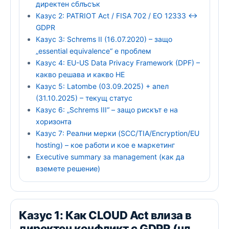
директен сблъсък
Казус 2: PATRIOT Act / FISA 702 / EO 12333 ↔
GDPR
Казус 3: Schrems II (16.07.2020) – защо
„essential equivalence“ е проблем
Казус 4: EU-US Data Privacy Framework (DPF) –
какво решава и какво НЕ
Казус 5: Latombe (03.09.2025) + апел
(31.10.2025) – текущ статус
Казус 6: „Schrems III“ – защо рискът е на
хоризонта
Казус 7: Реални мерки (SCC/TIA/Encryption/EU
hosting) – кое работи и кое е маркетинг
Executive summary за management (как да
вземете решение)
Казус 1: Как CLOUD Act влиза в
директен конфликт с GDPR (чл.