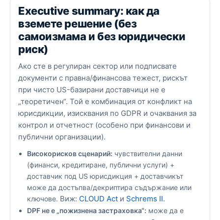
Executive summary: как да
вземете решение (без
самоизмама и без юридически
риск)
Ако сте в регулиран сектор или подписвате
документи с правна/финансова тежест, рискът
при чисто US-базирани доставчици не е
„теоретичен“. Той е комбинация от конфликт на
юрисдикции, изисквания по GDPR и очаквания за
контрол и отчетност (особено при финансови и
публични организации).
Високорисков сценарий:
чувствителни данни
(финанси, кредитиране, публични услуги) +
доставчик под US юрисдикция + доставчикът
може да достъпва/декриптира съдържание или
Виж:
CLOUD Act
и
Schrems II
.
ключове.
DPF не е „пожизнена застраховка“:
може да е