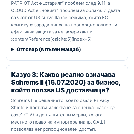
PATRIOT Act е „старият“ проблем след 9/11, а
CLOUD Act е „новият“ проблем за облака. И двата
са част от US surveillance режима, който ЕС
критикува заради липса на пропорционалност и
ефективна защита за не-американци.
:contentReference[oaicite:5]{index=5}
Отговор (в пълен мащаб)
Казус 3: Какво реално означава
Schrems II (16.07.2020) за бизнес,
който ползва US доставчици?
Schrems II е решението, което свали Privacy
Shield и постави изискване за оценка „case-by-
case“ (TIA) и допълнителни мерки, когато
местното право на импортера (напр. САЩ)
позволява непропорционален достъп.